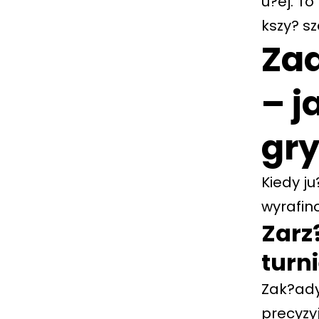
u?ej. To
kszy? s
Za
– j
gr
Kiedy j
wyrafin
Zarz
turn
Zak?ady
precyzy