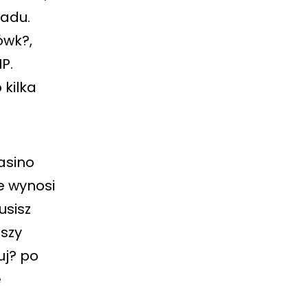
adu.
ówk?,
P.
 kilka
asino
e wynosi
usisz
pszy
uj? po
e