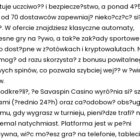
uje uczciwo?? i bezpiecze?stwo, a ponad 4?
 od 70 dostawców zapewniaj? nieko?cz?c? si
?. W ofercie znajdziesz klasyczne automaty,
sne gry na ?ywo, a tak?e zak?ady sportowe
o dost?pne w z?otówkach i kryptowalutach. 
mog? od razu skorzysta? z bonusu powitalne
ch spinów, co pozwala szybciej wej?? w ?wi
w.
odkre?li?, ?e Savaspin Casino wyró?nia si? s
mi (?rednio 24?h) oraz ca?odobow? obs?ug?
emu, gdy wygrasz w turnieju, pieni?dze trafi? 
iemal natychmiast. Platforma jest w pe?ni
ywna, wi?c mo?esz gra? na telefonie, tableci