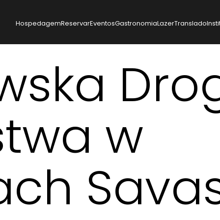
Hospedagem
Reservar
Eventos
Gastronomia
Lazer
Translado
Inst
owska Dro
stwa w
jach Sava