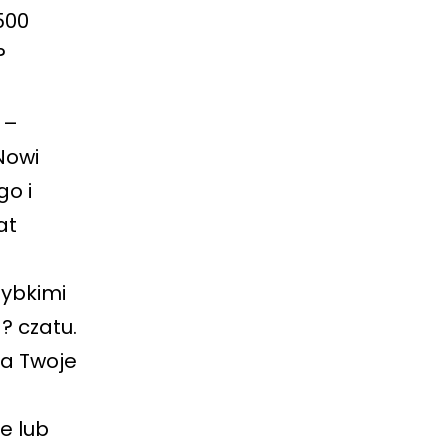
500
?
 –
Nowi
go i
at
zybkimi
 czatu.
na Twoje
e lub