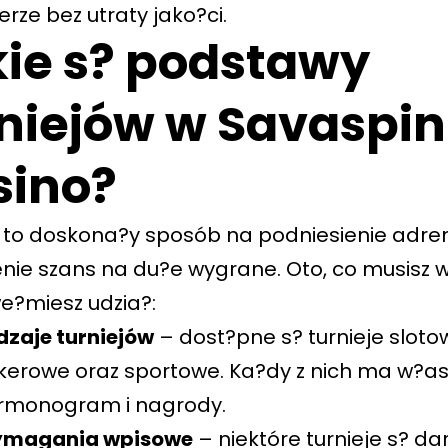
rze bez utraty jako?ci.
ie s? podstawy
niejów w Savaspin
sino?
e to doskona?y sposób na podniesienie adrena
enie szans na du?e wygrane. Oto, co musisz w
e?miesz udzia?:
dzaje turniejów
– dost?pne s? turnieje sloto
kerowe oraz sportowe. Ka?dy z nich ma w?a
rmonogram i nagrody.
magania wpisowe
– niektóre turnieje s? d