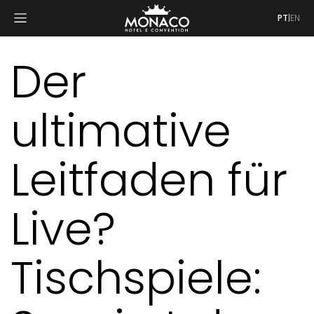
Pular
PT
|
EN
para
o
Der
conteúdo
ultimative
Leitfaden für
Live?
Tischspiele: