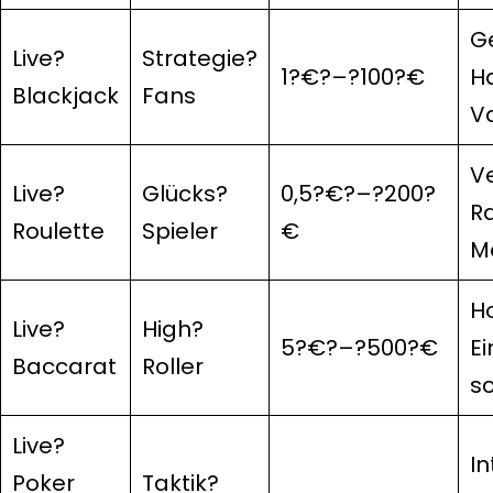
G
Live?
Strategie?
1?€?–?100?€
Ha
Blackjack
Fans
V
V
Live?
Glücks?
0,5?€?–?200?
R
Roulette
Spieler
€
M
H
Live?
High?
5?€?–?500?€
Ei
Baccarat
Roller
s
Live?
In
Poker
Taktik?