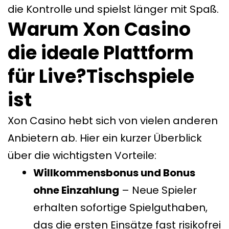
die Kontrolle und spielst länger mit Spaß.
Warum Xon Casino
die ideale Plattform
für Live?Tischspiele
ist
Xon Casino hebt sich von vielen anderen
Anbietern ab. Hier ein kurzer Überblick
über die wichtigsten Vorteile:
Willkommensbonus und Bonus
ohne Einzahlung
– Neue Spieler
erhalten sofortige Spielguthaben,
das die ersten Einsätze fast risikofrei