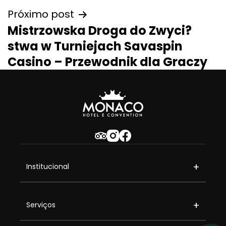
Próximo post
Mistrzowska Droga do Zwyci?
stwa w Turniejach Savaspin
Casino – Przewodnik dla Graczy
+
Institucional
+
Serviços