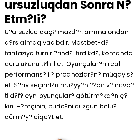
ursuzluqdan Sonra N?
Etm?li?
U?ursuzluq qaç?lmazd?r, amma ondan
d?rs almaq vacibdir. Mostbet-d?
fantaziya turnirl?rind? itirdikd?, komanda
qurulu?unu t?hlil et. Oyunçular?n real
performans? il? proqnozlar?n? müqayis?
et. S?hv seçiml?ri mü?yy?nl??dir v? növb?
ti d?f? eyni oyunçular? götürm?kd?n ç?
kin. H?mçinin, büdc?ni düzgün bölü?
dürm?y? diqq?t et.