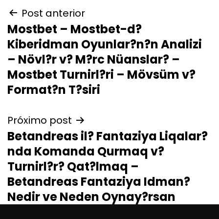
Navegação
Post anterior
Mostbet – Mostbet-d?
de
Kiberidman Oyunlar?n?n Analizi
Post
– Növl?r v? M?rc Nüanslar? –
Mostbet Turnirl?ri – Mövsüm v?
Format?n T?siri
Próximo post
Betandreas il? Fantaziya Liqalar?
nda Komanda Qurmaq v?
Turnirl?r? Qat?lmaq –
Betandreas Fantaziya Idman?
Nedir ve Neden Oynay?rsan