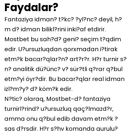
Faydalar?
Fantaziya idman? t?kc? ?yl?nc? deyil, h?
m d? idman bilikl?rini inki?af etdirir.
Mostbet bu sah?d? geni? seçim t?qdim
edir. U?ursuzluqdan qorxmadan i?tirak
etm?k bacar?qlar?n? art?r?r. H?r turnir s?
n? analitik dü?ünc? v? sür?tli q?rar q?bul
etm?yi öyr?dir. Bu bacar?qlar real idman
izl?m?y? d? köm?k edir.
N?tic? olaraq, Mostbet-d? fantaziya
turnirl?rind? u?ursuzluq qaç?lmazd?r,
amma onu q?bul edib davam etm?k ?
sas d?rsdir. H?r s?hv komanda qurulu?