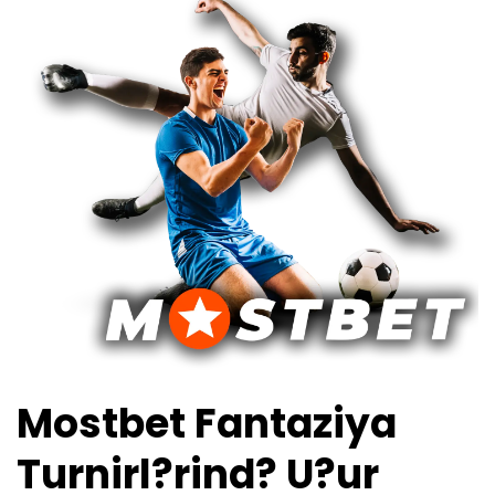
Mostbet Fantaziya
Turnirl?rind? U?ur