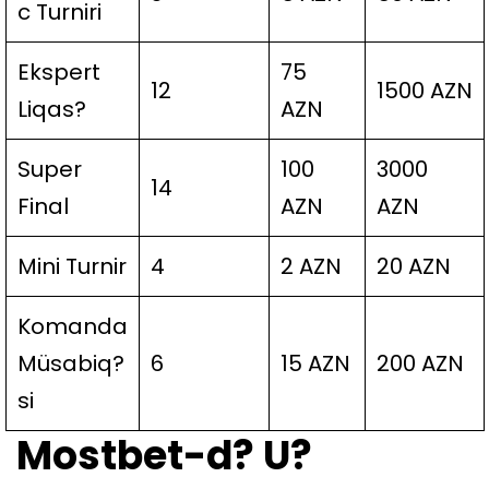
c Turniri
Ekspert
75
12
1500 AZN
Liqas?
AZN
Super
100
3000
14
Final
AZN
AZN
Mini Turnir
4
2 AZN
20 AZN
Komanda
Müsabiq?
6
15 AZN
200 AZN
si
Mostbet-d? U?