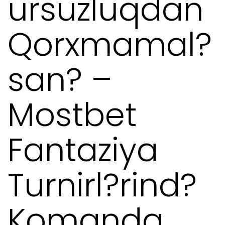
ursuzluqdan
Qorxmamal?
san? –
Mostbet
Fantaziya
Turnirl?rind?
Komanda