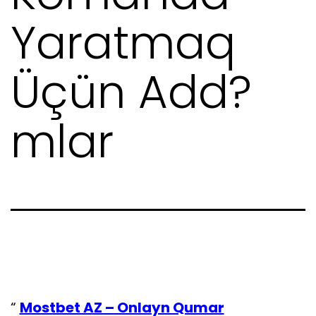
Yaratmaq
Üçün Add?
mlar
Mostbet AZ – Onlayn Qumar