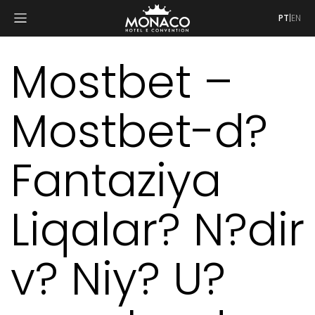
Pular
PT
|
EN
para
o
Mostbet –
conteúdo
Mostbet-d?
Fantaziya
Liqalar? N?dir
v? Niy? U?