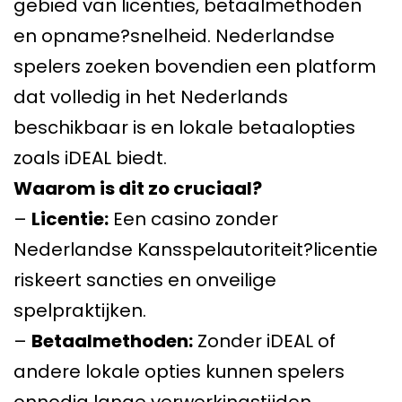
gebied van licenties, betaalmethoden
en opname?snelheid. Nederlandse
spelers zoeken bovendien een platform
dat volledig in het Nederlands
beschikbaar is en lokale betaalopties
zoals iDEAL biedt.
Waarom is dit zo cruciaal?
–
Licentie:
Een casino zonder
Nederlandse Kansspelautoriteit?licentie
riskeert sancties en onveilige
spelpraktijken.
–
Betaalmethoden:
Zonder iDEAL of
andere lokale opties kunnen spelers