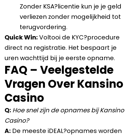
Zonder KSA?licentie kun je je geld
verliezen zonder mogelijkheid tot
terugvordering.
Quick Win:
Voltooi de KYC?procedure
direct na registratie. Het bespaart je
uren wachttijd bij je eerste opname.
FAQ – Veelgestelde
Vragen Over Kansino
Casino
Q:
Hoe snel zijn de opnames bij Kansino
Casino?
A:
De meeste iDEAL?opnames worden