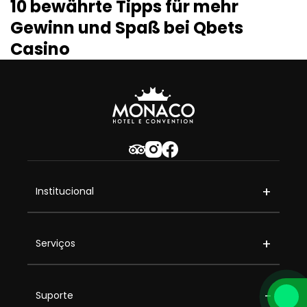
10 bewährte Tipps für mehr
Gewinn und Spaß bei Qbets
Casino
+
Institucional
+
Serviços
−
Suporte