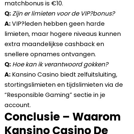
matchbonus is €10.
Q:
Zijn er limieten voor de VIP?bonus?
A:
VIP?leden hebben geen harde
limieten, maar hogere niveaus kunnen
extra maandelijkse cashback en
snellere opnames ontvangen.
Q:
Hoe kan ik verantwoord gokken?
A:
Kansino Casino biedt zelfuitsluiting,
stortingslimieten en tijdslimieten via de
“Responsible Gaming” sectie in je
account.
Conclusie – Waarom
Kansino Casino De