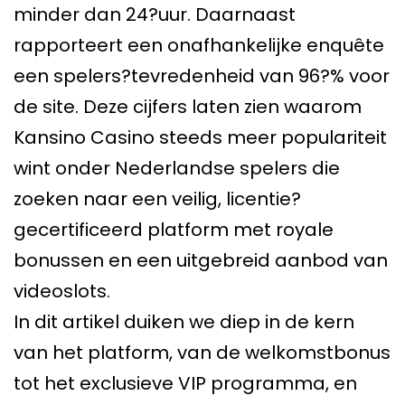
minder dan 24?uur. Daarnaast
rapporteert een onafhankelijke enquête
een spelers?tevredenheid van 96?% voor
de site. Deze cijfers laten zien waarom
Kansino Casino steeds meer populariteit
wint onder Nederlandse spelers die
zoeken naar een veilig, licentie?
gecertificeerd platform met royale
bonussen en een uitgebreid aanbod van
videoslots.
In dit artikel duiken we diep in de kern
van het platform, van de welkomstbonus
tot het exclusieve VIP programma, en