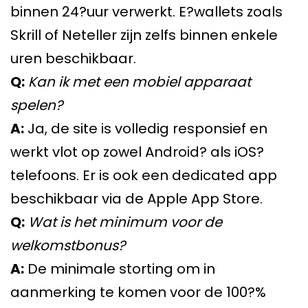
binnen 24?uur verwerkt. E?wallets zoals
Skrill of Neteller zijn zelfs binnen enkele
uren beschikbaar.
Q:
Kan ik met een mobiel apparaat
spelen?
A:
Ja, de site is volledig responsief en
werkt vlot op zowel Android? als iOS?
telefoons. Er is ook een dedicated app
beschikbaar via de Apple App Store.
Q:
Wat is het minimum voor de
welkomstbonus?
A:
De minimale storting om in
aanmerking te komen voor de 100?%