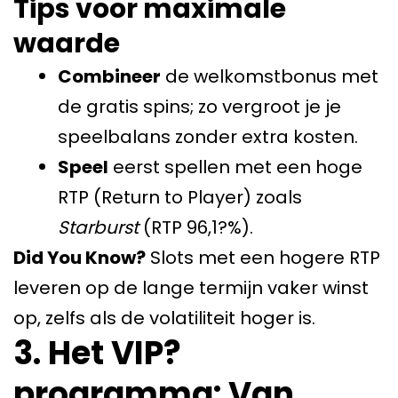
Tips voor maximale
waarde
Combineer
de welkomstbonus met
de gratis spins; zo vergroot je je
speelbalans zonder extra kosten.
Speel
eerst spellen met een hoge
RTP (Return to Player) zoals
Starburst
(RTP 96,1?%).
Did You Know?
Slots met een hogere RTP
leveren op de lange termijn vaker winst
op, zelfs als de volatiliteit hoger is.
3. Het VIP?
programma: Van