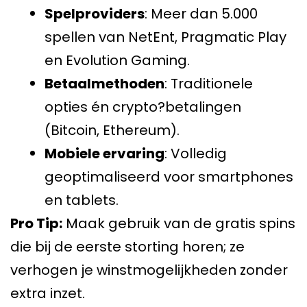
Spelproviders
: Meer dan 5.000
spellen van NetEnt, Pragmatic Play
en Evolution Gaming.
Betaalmethoden
: Traditionele
opties én crypto?betalingen
(Bitcoin, Ethereum).
Mobiele ervaring
: Volledig
geoptimaliseerd voor smartphones
en tablets.
Pro Tip:
Maak gebruik van de gratis spins
die bij de eerste storting horen; ze
verhogen je winstmogelijkheden zonder
extra inzet.