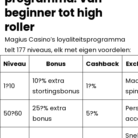
beginner tot high
roller
Magius Casino’s loyaliteitsprogramma
telt 177 niveaus, elk met eigen voordelen:
Niveau
Bonus
Cashback
Exc
10?% extra
Maa
1?10
1?%
stortingsbonus
spi
25?% extra
Pers
50?60
5?%
bonus
acc
Snel