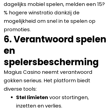
dagelijks mobiel spelen, melden een 15?
% hogere winstratio dankzij de
mogelijkheid om snel in te spelen op
promoties.
6. Verantwoord spelen
en
spelersbescherming
Magius Casino neemt verantwoord
gokken serieus. Het platform biedt
diverse tools:
Stel limieten
voor stortingen,
inzetten en verlies.