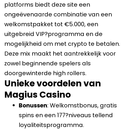
platforms biedt deze site een
ongeëvenaarde combinatie van een
welkomstpakket tot €5.000, een
uitgebreid VIP?programma en de
mogelijkheid om met crypto te betalen.
Deze mix maakt het aantrekkelijk voor
zowel beginnende spelers als
doorgewinterde high rollers.
Unieke voordelen van
Magius Casino
Bonussen
: Welkomstbonus, gratis
spins en een 177?niveaus tellend
loyaliteitsprogramma.