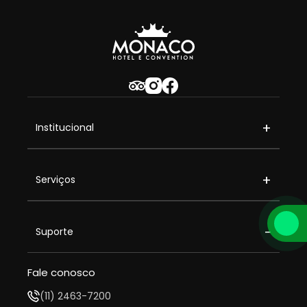
+
Institucional
+
Serviços
−
Suporte
Fale conosco
(11) 2463-7200