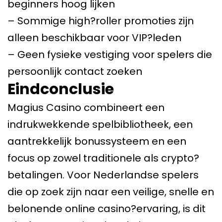
beginners hoog lijken
– Sommige high?roller promoties zijn
alleen beschikbaar voor VIP?leden
– Geen fysieke vestiging voor spelers die
persoonlijk contact zoeken
Eindconclusie
Magius Casino combineert een
indrukwekkende spelbibliotheek, een
aantrekkelijk bonussysteem en een
focus op zowel traditionele als crypto?
betalingen. Voor Nederlandse spelers
die op zoek zijn naar een veilige, snelle en
belonende online casino?ervaring, is dit