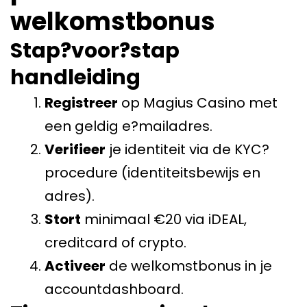
welkomstbonus
Stap?voor?stap
handleiding
Registreer
op Magius Casino met
een geldig e?mailadres.
Verifieer
je identiteit via de KYC?
procedure (identiteitsbewijs en
adres).
Stort
minimaal €20 via iDEAL,
creditcard of crypto.
Activeer
de welkomstbonus in je
accountdashboard.