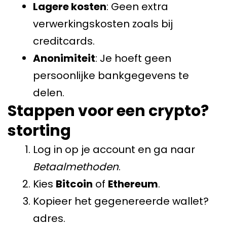
Lagere kosten
: Geen extra
verwerkingskosten zoals bij
creditcards.
Anonimiteit
: Je hoeft geen
persoonlijke bankgegevens te
delen.
Stappen voor een crypto?
storting
Log in op je account en ga naar
Betaalmethoden
.
Kies
Bitcoin
of
Ethereum
.
Kopieer het gegenereerde wallet?
adres.