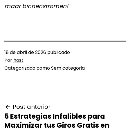
maar binnenstromen!
18 de abril de 2026
publicado
Por
host
Categorizado como
Sem categoria
Navegação
Post anterior
5 Estrategias Infalibles para
de
Maximizar tus Giros Gratis en