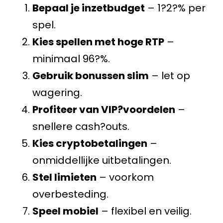
Bepaal je inzetbudget
– 1?2?% per
spel.
Kies spellen met hoge RTP
–
minimaal 96?%.
Gebruik bonussen slim
– let op
wagering.
Profiteer van VIP?voordelen
–
snellere cash?outs.
Kies cryptobetalingen
–
onmiddellijke uitbetalingen.
Stel limieten
– voorkom
overbesteding.
Speel mobiel
– flexibel en veilig.