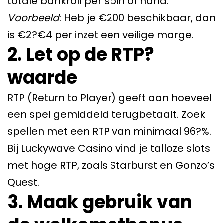
totale bankroll per spin of hand.
Voorbeeld
: Heb je €200 beschikbaar, dan
is €2?€4 per inzet een veilige marge.
2. Let op de RTP?
waarde
RTP (Return to Player) geeft aan hoeveel
een spel gemiddeld terugbetaalt. Zoek
spellen met een RTP van minimaal 96?%.
Bij Luckywave Casino vind je talloze slots
met hoge RTP, zoals Starburst en Gonzo’s
Quest.
3. Maak gebruik van