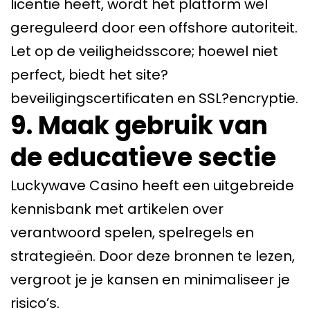
licentie heeft, wordt het platform wel
gereguleerd door een offshore autoriteit.
Let op de veiligheidsscore; hoewel niet
perfect, biedt het site?
beveiligingscertificaten en SSL?encryptie.
9. Maak gebruik van
de educatieve sectie
Luckywave Casino heeft een uitgebreide
kennisbank met artikelen over
verantwoord spelen, spelregels en
strategieën. Door deze bronnen te lezen,
vergroot je je kansen en minimaliseer je
risico’s.