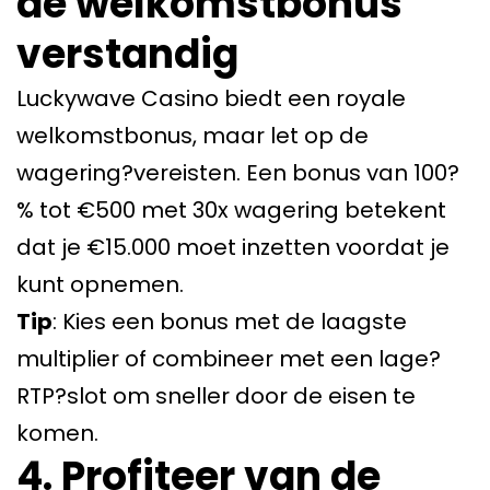
de welkomstbonus
verstandig
Luckywave Casino biedt een royale
welkomstbonus, maar let op de
wagering?vereisten. Een bonus van 100?
% tot €500 met 30x wagering betekent
dat je €15.000 moet inzetten voordat je
kunt opnemen.
Tip
: Kies een bonus met de laagste
multiplier of combineer met een lage?
RTP?slot om sneller door de eisen te
komen.
4. Profiteer van de