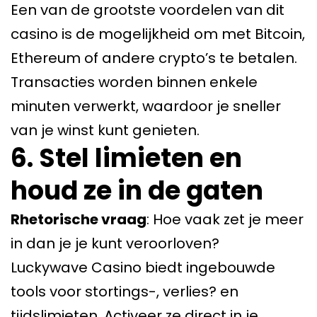
Een van de grootste voordelen van dit
casino is de mogelijkheid om met Bitcoin,
Ethereum of andere crypto’s te betalen.
Transacties worden binnen enkele
minuten verwerkt, waardoor je sneller
van je winst kunt genieten.
6. Stel limieten en
houd ze in de gaten
Rhetorische vraag
: Hoe vaak zet je meer
in dan je je kunt veroorloven?
Luckywave Casino biedt ingebouwde
tools voor stortings-, verlies? en
tijdslimieten. Activeer ze direct in je