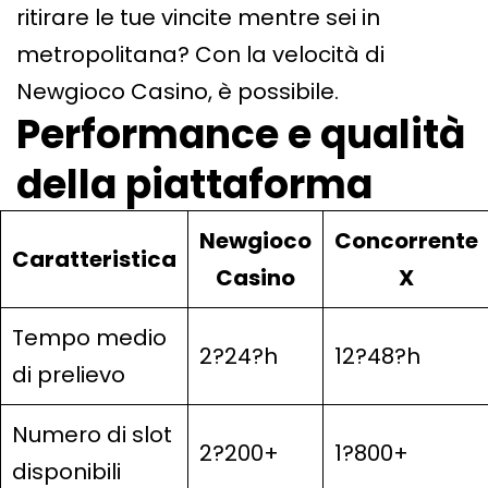
ritirare le tue vincite mentre sei in
metropolitana? Con la velocità di
Newgioco Casino, è possibile.
Performance e qualità
della piattaforma
Newgioco
Concorrente
Caratteristica
Casino
X
Tempo medio
2?24?h
12?48?h
di prelievo
Numero di slot
2?200+
1?800+
disponibili