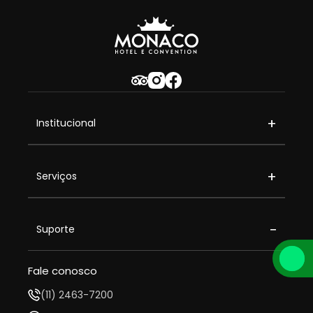
+
Institucional
+
Serviços
−
Suporte
Fale conosco
(11) 2463-7200