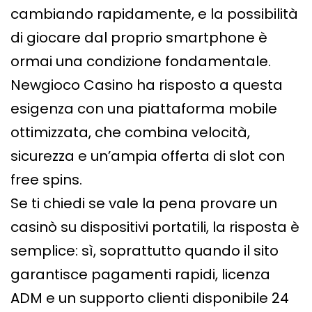
cambiando rapidamente, e la possibilità
di giocare dal proprio smartphone è
ormai una condizione fondamentale.
Newgioco Casino ha risposto a questa
esigenza con una piattaforma mobile
ottimizzata, che combina velocità,
sicurezza e un’ampia offerta di slot con
free spins.
Se ti chiedi se vale la pena provare un
casinò su dispositivi portatili, la risposta è
semplice: sì, soprattutto quando il sito
garantisce pagamenti rapidi, licenza
ADM e un supporto clienti disponibile 24