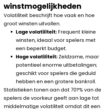
winstmogelijkheden
Volatiliteit beschrijft hoe vaak en hoe
groot winsten uitvallen.
Lage volatiliteit:
Frequent kleine
winsten, ideaal voor spelers met
een beperkt budget.
Hoge volatiliteit:
Zeldzame, maar
potentieel enorme uitbetalingen;
geschikt voor spelers die geduld
hebben en een grotere bankroll.
Statistieken tonen aan dat 70?% van de
spelers de voorkeur geeft aan lage tot
middelmatige volatiliteit omdat dit een