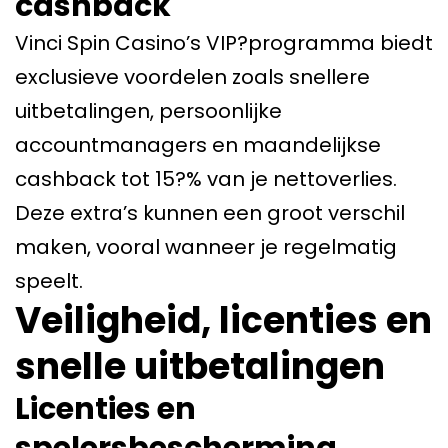
cashback
Vinci Spin Casino’s VIP?programma biedt
exclusieve voordelen zoals snellere
uitbetalingen, persoonlijke
accountmanagers en maandelijkse
cashback tot 15?% van je nettoverlies.
Deze extra’s kunnen een groot verschil
maken, vooral wanneer je regelmatig
speelt.
Veiligheid, licenties en
snelle uitbetalingen
Licenties en