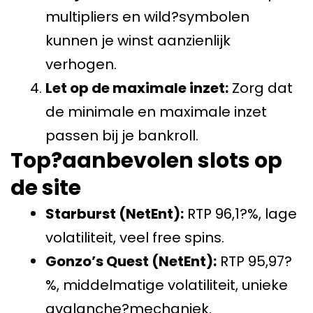
multipliers en wild?symbolen
kunnen je winst aanzienlijk
verhogen.
Let op de maximale inzet:
Zorg dat
de minimale en maximale inzet
passen bij je bankroll.
Top?aanbevolen slots op
de site
Starburst (NetEnt):
RTP 96,1?%, lage
volatiliteit, veel free spins.
Gonzo’s Quest (NetEnt):
RTP 95,97?
%, middelmatige volatiliteit, unieke
avalanche?mechaniek.