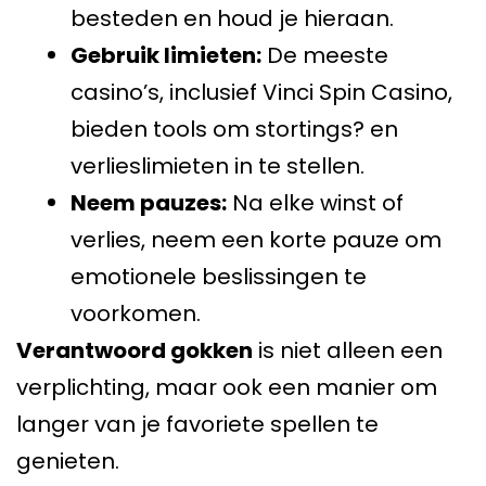
besteden en houd je hieraan.
Gebruik limieten:
De meeste
casino’s, inclusief Vinci Spin Casino,
bieden tools om stortings? en
verlieslimieten in te stellen.
Neem pauzes:
Na elke winst of
verlies, neem een korte pauze om
emotionele beslissingen te
voorkomen.
Verantwoord gokken
is niet alleen een
verplichting, maar ook een manier om
langer van je favoriete spellen te
genieten.