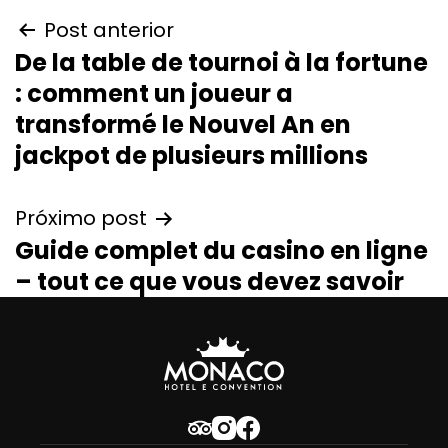
Navegação
Post anterior
De la table de tournoi à la fortune
de
: comment un joueur a
Post
transformé le Nouvel An en
jackpot de plusieurs millions
Próximo post
Guide complet du casino en ligne
– tout ce que vous devez savoir