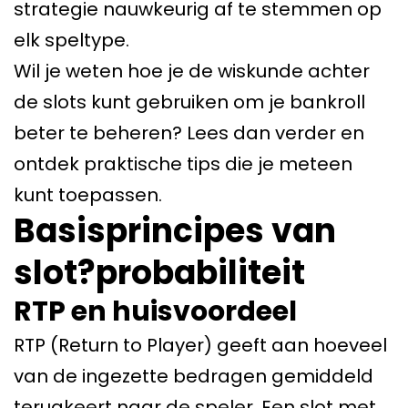
strategie nauwkeurig af te stemmen op
elk speltype.
Wil je weten hoe je de wiskunde achter
de slots kunt gebruiken om je bankroll
beter te beheren? Lees dan verder en
ontdek praktische tips die je meteen
kunt toepassen.
Basisprincipes van
slot?probabiliteit
RTP en huisvoordeel
RTP (Return to Player) geeft aan hoeveel
van de ingezette bedragen gemiddeld
terugkeert naar de speler. Een slot met