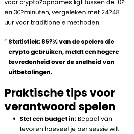
voor crypto?opnames ligt tussen de 10?
en 30?minuten, vergeleken met 24?48
uur voor traditionele methoden.
Statistiek: 85?% van de spelers die
crypto gebruiken, meldt een hogere
tevredenheid over de snelheid van
uitbetalingen.
Praktische tips voor
verantwoord spelen
Stel een budget in:
Bepaal van
tevoren hoeveel je per sessie wilt