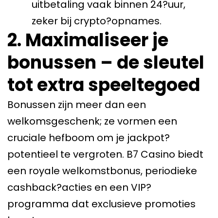
uitbetaling vaak binnen 24?uur,
zeker bij crypto?opnames.
2. Maximaliseer je
bonussen – de sleutel
tot extra speeltegoed
Bonussen zijn meer dan een
welkomsgeschenk; ze vormen een
cruciale hefboom om je jackpot?
potentieel te vergroten. B7 Casino biedt
een royale welkomstbonus, periodieke
cashback?acties en een VIP?
programma dat exclusieve promoties