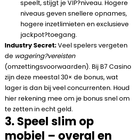
speelt, stijgt je VIP?niveau. Hogere
niveaus geven snellere opnames,
hogere inzetlimieten en exclusieve
jackpot?toegang.
Industry Secret:
Veel spelers vergeten
de
wagering?vereisten
(omzettingsvoorwaarden). Bij B7 Casino
zijn deze meestal 30× de bonus, wat
lager is dan bij veel concurrenten. Houd
hier rekening mee om je bonus snel om
te zetten in echt geld.
3. Speel slim op
mobiel – overal en