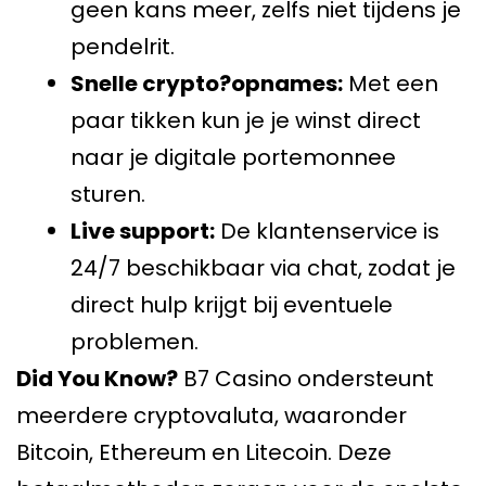
geen kans meer, zelfs niet tijdens je
pendelrit.
Snelle crypto?opnames:
Met een
paar tikken kun je je winst direct
naar je digitale portemonnee
sturen.
Live support:
De klantenservice is
24/7 beschikbaar via chat, zodat je
direct hulp krijgt bij eventuele
problemen.
Did You Know?
B7 Casino ondersteunt
meerdere cryptovaluta, waaronder
Bitcoin, Ethereum en Litecoin. Deze