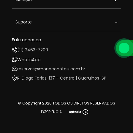
−
Suporte
Fale conosco
(11) 2463-7200
WhatsApp
reservas@monacohoteis.com.br
R. Diogo Farias, 137 – Centro | Guarulhos-SP
© Copyright 2026 TODOS OS DIRETOS RESERVADOS
EXPERIÊNCIA: