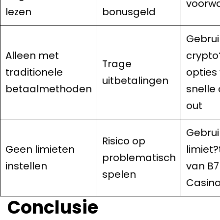
voorw
lezen
bonusgeld
Gebrui
Alleen met
crypto
Trage
traditionele
opties
uitbetalingen
betaalmethoden
snelle
out
Gebrui
Risico op
Geen limieten
limiet?
problematisch
instellen
van B7
spelen
Casin
Conclusie