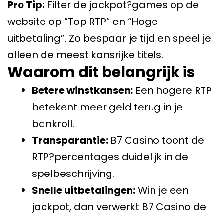
Pro Tip:
Filter de jackpot?games op de
website op “Top RTP” en “Hoge
uitbetaling”. Zo bespaar je tijd en speel je
alleen de meest kansrijke titels.
Waarom dit belangrijk is
Betere winstkansen:
Een hogere RTP
betekent meer geld terug in je
bankroll.
Transparantie:
B7 Casino toont de
RTP?percentages duidelijk in de
spelbeschrijving.
Snelle uitbetalingen:
Win je een
jackpot, dan verwerkt B7 Casino de