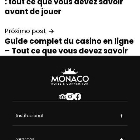
: tout ce que vous devez savoir
Post
avant de jouer
Próximo post
Guide complet du casino en ligne
– Tout ce que vous devez savoir
+
Institucional
+
Serviços