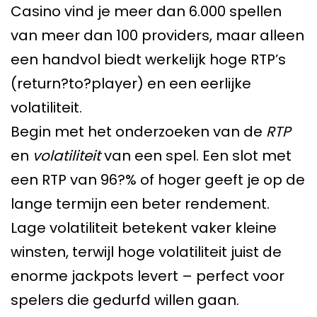
Casino vind je meer dan 6.000 spellen
van meer dan 100 providers, maar alleen
een handvol biedt werkelijk hoge RTP’s
(return?to?player) en een eerlijke
volatiliteit.
Begin met het onderzoeken van de
RTP
en
volatiliteit
van een spel. Een slot met
een RTP van 96?% of hoger geeft je op de
lange termijn een beter rendement.
Lage volatiliteit betekent vaker kleine
winsten, terwijl hoge volatiliteit juist de
enorme jackpots levert – perfect voor
spelers die gedurfd willen gaan.