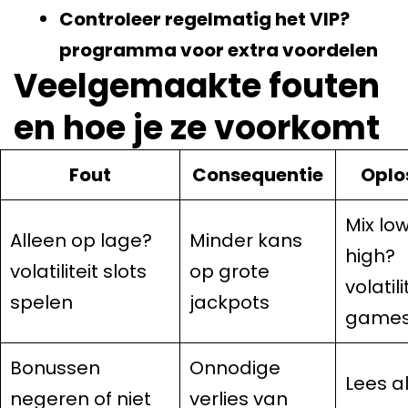
Controleer regelmatig het VIP?
programma voor extra voordelen
Veelgemaakte fouten
en hoe je ze voorkomt
Fout
Consequentie
Oplo
Mix lo
Alleen op lage?
Minder kans
high?
volatiliteit slots
op grote
volatili
spelen
jackpots
game
Bonussen
Onnodige
Lees al
negeren of niet
verlies van