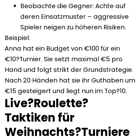
Beobachte die Gegner: Achte auf
deren Einsatzmuster – aggressive
Spieler neigen zu höheren Risiken.
Beispiel:
Anna hat ein Budget von €100 für ein
€10?Turnier. Sie setzt maximal €5 pro
Hand und folgt strikt der Grundstrategie.
Nach 20 Händen hat sie ihr Guthaben um
€15 gesteigert und liegt nun im Top?10.
Live?Roulette?
Taktiken für
Weihnachts?Turniere