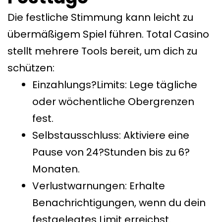
Die festliche Stimmung kann leicht zu
übermäßigem Spiel führen. Total Casino
stellt mehrere Tools bereit, um dich zu
schützen:
Einzahlungs?Limits: Lege tägliche
oder wöchentliche Obergrenzen
fest.
Selbstausschluss: Aktiviere eine
Pause von 24?Stunden bis zu 6?
Monaten.
Verlustwarnungen: Erhalte
Benachrichtigungen, wenn du dein
festgelegtes Limit erreichst.