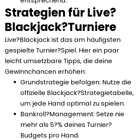
entsprechend.
Strategien für Live?
Blackjack?Turniere
Live?Blackjack ist das am häufigsten
gespielte Turnier?Spiel. Hier ein paar
leicht umsetzbare Tipps, die deine
Gewinnchancen erhöhen:
Grundstrategie befolgen: Nutze die
offizielle Blackjack?Strategietabelle,
um jede Hand optimal zu spielen.
Bankroll?Management: Setze nie
mehr als 5?% deines Turnier?
Budgets pro Hand.