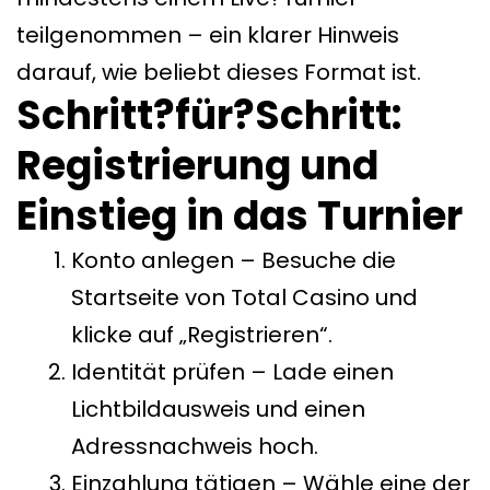
teilgenommen – ein klarer Hinweis
darauf, wie beliebt dieses Format ist.
Schritt?für?Schritt:
Registrierung und
Einstieg in das Turnier
Konto anlegen – Besuche die
Startseite von Total Casino und
klicke auf „Registrieren“.
Identität prüfen – Lade einen
Lichtbildausweis und einen
Adressnachweis hoch.
Einzahlung tätigen – Wähle eine der