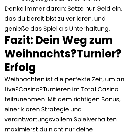
Denke immer daran: Setze nur Geld ein,
das du bereit bist zu verlieren, und
genieße das Spiel als Unterhaltung.
Fazit: Dein Weg zum
Weihnachts?Turnier?
Erfolg
Weihnachten ist die perfekte Zeit, um an
Live?Casino?Turnieren im Total Casino
teilzunehmen. Mit dem richtigen Bonus,
einer klaren Strategie und
verantwortungsvollem Spielverhalten
maximierst du nicht nur deine