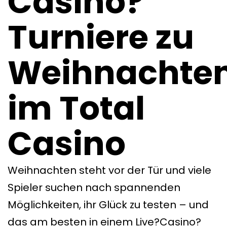
Casino?
Turniere zu
Weihnachte
im Total
Casino
Weihnachten steht vor der Tür und viele
Spieler suchen nach spannenden
Möglichkeiten, ihr Glück zu testen – und
das am besten in einem Live?Casino?