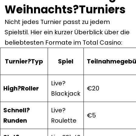
Weihnachts?Turniers
Nicht jedes Turnier passt zu jedem
Spielstil. Hier ein kurzer Überblick über die
beliebtesten Formate im Total Casino:
Turnier?Typ
Spiel
Teilnahmegebü
Live?
High?Roller
€20
Blackjack
Schnell?
Live?
€5
Runden
Roulette