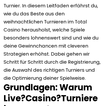
Turnier. In diesem Leitfaden erfährst du,
wie du das Beste aus den
weihnachtlichen Turnieren im Total
Casino herausholst, welche Spiele
besonders lohnenswert sind und wie du
deine Gewinnchancen mit cleveren
Strategien erhöhst. Dabei gehen wir
Schritt für Schritt durch die Registrierung,
die Auswahl des richtigen Turniers und
die Optimierung deiner Spielweise.
Grundlagen: Warum
Live?Casino?Turniere