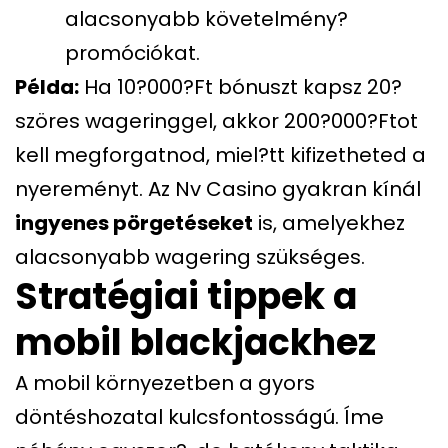
alacsonyabb követelmény?
promóciókat.
Példa:
Ha 10?000?Ft bónuszt kapsz 20?
szöres wageringgel, akkor 200?000?Ftot
kell megforgatnod, miel?tt kifizetheted a
nyereményt. Az Nv Casino gyakran kínál
ingyenes pörgetéseket
is, amelyekhez
alacsonyabb wagering szükséges.
Stratégiai tippek a
mobil blackjackhez
A mobil környezetben a gyors
döntéshozatal kulcsfontosságú. Íme