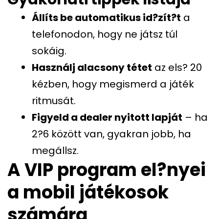
Állíts be automatikus id?zít?t
a
telefonodon, hogy ne játsz túl
sokáig.
Használj alacsony tétet
az els? 20
kézben, hogy megismerd a játék
ritmusát.
Figyeld a dealer nyitott lapját
– ha
2?6 között van, gyakran jobb, ha
megállsz.
A VIP program el?nyei
a mobil játékosok
számára