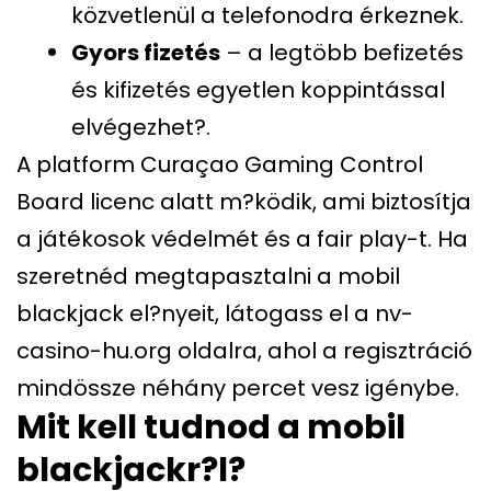
közvetlenül a telefonodra érkeznek.
Gyors fizetés
– a legtöbb befizetés
és kifizetés egyetlen koppintással
elvégezhet?.
A platform Curaçao Gaming Control
Board licenc alatt m?ködik, ami biztosítja
a játékosok védelmét és a fair play-t. Ha
szeretnéd megtapasztalni a mobil
blackjack el?nyeit, látogass el a nv-
casino-hu.org oldalra, ahol a regisztráció
mindössze néhány percet vesz igénybe.
Mit kell tudnod a mobil
blackjackr?l?