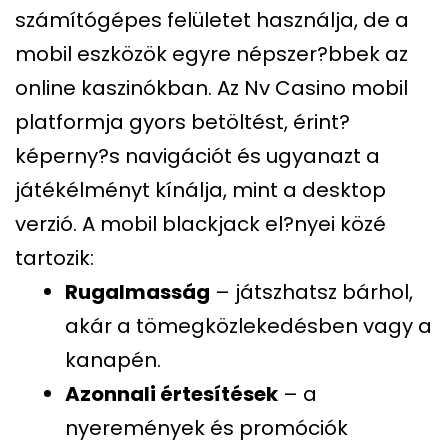
számítógépes felületet használja, de a
mobil eszközök egyre népszer?bbek az
online kaszinókban. Az Nv Casino mobil
platformja gyors betöltést, érint?
képerny?s navigációt és ugyanazt a
játékélményt kínálja, mint a desktop
verzió. A mobil blackjack el?nyei közé
tartozik:
Rugalmasság
– játszhatsz bárhol,
akár a tömegközlekedésben vagy a
kanapén.
Azonnali értesítések
– a
nyeremények és promóciók