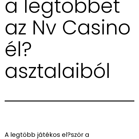
a legtöbbet
az Nv Casino
él?
asztalaiból
A legtöbb játékos el?ször a