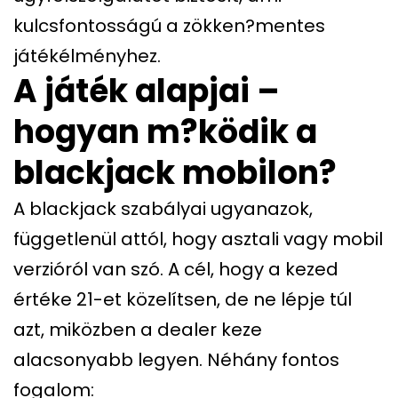
kulcsfontosságú a zökken?mentes
játékélményhez.
A játék alapjai –
hogyan m?ködik a
blackjack mobilon?
A blackjack szabályai ugyanazok,
függetlenül attól, hogy asztali vagy mobil
verzióról van szó. A cél, hogy a kezed
értéke 21-et közelítsen, de ne lépje túl
azt, miközben a dealer keze
alacsonyabb legyen. Néhány fontos
fogalom: