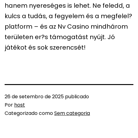
hanem nyereséges is lehet. Ne feledd, a
kulcs a tudás, a fegyelem és a megfelel?
platform – és az Nv Casino mindhárom
területen er?s támogatást nyújt. Jó
játékot és sok szerencsét!
26 de setembro de 2025
publicado
Por
host
Categorizado como
Sem categoria