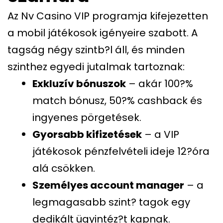
Az Nv Casino VIP programja kifejezetten
a mobil játékosok igényeire szabott. A
tagság négy szintb?l áll, és minden
szinthez egyedi jutalmak tartoznak:
Exkluzív bónuszok
– akár 100?%
match bónusz, 50?% cashback és
ingyenes pörgetések.
Gyorsabb kifizetések
– a VIP
játékosok pénzfelvételi ideje 12?óra
alá csökken.
Személyes account manager
– a
legmagasabb szint? tagok egy
dedikált ügyintéz?t kapnak.