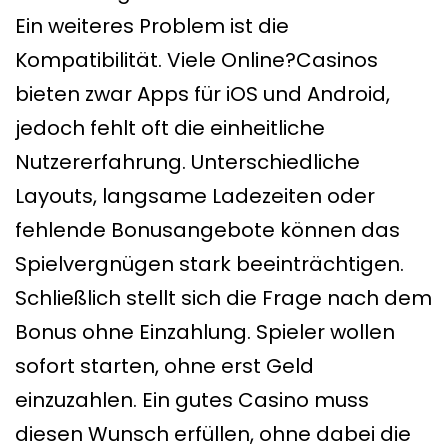
Ein weiteres Problem ist die
Kompatibilität. Viele Online?Casinos
bieten zwar Apps für iOS und Android,
jedoch fehlt oft die einheitliche
Nutzererfahrung. Unterschiedliche
Layouts, langsame Ladezeiten oder
fehlende Bonusangebote können das
Spielvergnügen stark beeinträchtigen.
Schließlich stellt sich die Frage nach dem
Bonus ohne Einzahlung. Spieler wollen
sofort starten, ohne erst Geld
einzuzahlen. Ein gutes Casino muss
diesen Wunsch erfüllen, ohne dabei die