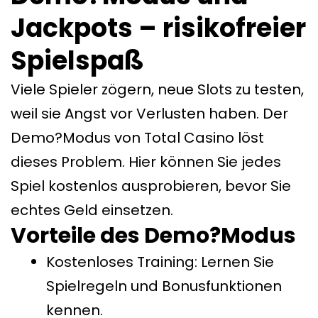
Jackpots – risikofreier
Spielspaß
Viele Spieler zögern, neue Slots zu testen,
weil sie Angst vor Verlusten haben. Der
Demo?Modus von Total Casino löst
dieses Problem. Hier können Sie jedes
Spiel kostenlos ausprobieren, bevor Sie
echtes Geld einsetzen.
Vorteile des Demo?Modus
Kostenloses Training: Lernen Sie
Spielregeln und Bonusfunktionen
kennen.