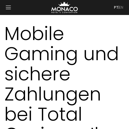
Pular
PT
|
EN
para
o
Mobile
conteúdo
Gaming und
sichere
Zahlungen
bei Total